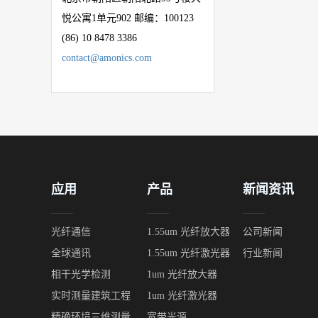
悦公寓
1
单元
902
邮编：
100123
(86) 10 8478 3386
contact@amonics.com
应用
产品
新闻资讯
光纤通信
1.55um 光纤放大器
公司新闻
全球通讯
1.55um 光纤激光器
行业新闻
相干光学检测
1um 光纤放大器
实时测量建筑工程
1um 光纤激光器
精确环境三维测量
宽带光源