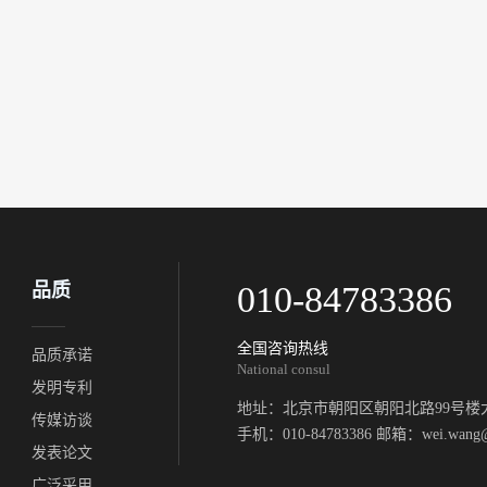
品质
010-84783386
全国咨询热线
品质承诺
National consul
发明专利
地址：北京市朝阳区朝阳北路99号楼大
传媒访谈
手机：010-84783386 邮箱：wei.wang@a
发表论文
广泛采用