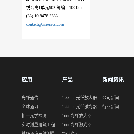
悦公寓
1
单元
902
邮编：
100123
(86) 10 8478 3386
contact@amonics.com
应用
产品
新闻资讯
光纤通信
1.55um 光纤放大器
公司新闻
全球通讯
1.55um 光纤激光器
行业新闻
相干光学检测
1um 光纤放大器
实时测量建筑工程
1um 光纤激光器
精确环境三维测量
宽带光源