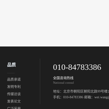
品质
010-84783386
全国咨询热线
品质承诺
National consul
发明专利
地址：北京市朝阳区朝阳北路99号楼大
传媒访谈
手机：010-84783386 邮箱：wei.wang@a
发表论文
广泛采用