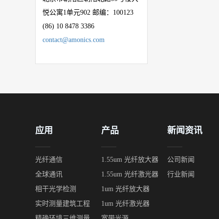
悦公寓
1
单元
902
邮编：
100123
(86) 10 8478 3386
contact@amonics.com
应用
产品
新闻资讯
光纤通信
1.55um 光纤放大器
公司新闻
全球通讯
1.55um 光纤激光器
行业新闻
相干光学检测
1um 光纤放大器
实时测量建筑工程
1um 光纤激光器
精确环境三维测量
宽带光源