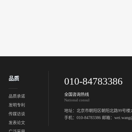
品质
010-84783386
全国咨询热线
品质承诺
National consul
发明专利
地址：北京市朝阳区朝阳北路99号楼大
传媒访谈
手机：010-84783386 邮箱：wei.wang@a
发表论文
广泛采用