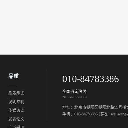
品质
010-84783386
全国咨询热线
品质承诺
National consul
发明专利
地址：北京市朝阳区朝阳北路99号楼大
传媒访谈
手机：010-84783386 邮箱：wei.wang@a
发表论文
广泛采用