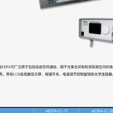
C+L波段EDFA可广泛用于包括自由空间通信、相干光束合并和检测系统在内
壳，带有LCD监视器显示屏、按键开关、电源调节控制旋钮和光学连接器。