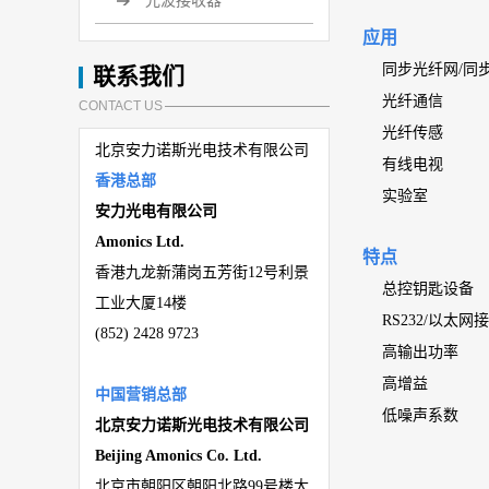
光波接收器
应用
同步光纤网/同
联系我们
光纤通信
CONTACT US
光纤传感
北京安力诺斯光电技术有限公司
有线电视
香港总部
实验室
安力光电有限公司
Amonics Ltd.
特点
香港九龙新蒲岗五芳街
12
号利景
总控钥匙设备
工业大厦
14
楼
RS232/以太网
(
852) 2428 9723
高输出功率
高增益
中国营销总部
低噪声系数
北京安力诺斯光电技术有限公司
Beijing
Amonics Co. Ltd.
北京市朝阳区朝阳北路
99
号楼大