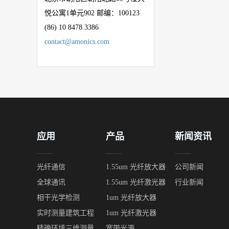
悦公寓
1
单元
902
邮编：
100123
(86) 10 8478 3386
contact@amonics.com
应用
产品
新闻资讯
光纤通信
1.55um 光纤放大器
公司新闻
全球通讯
1.55um 光纤激光器
行业新闻
相干光学检测
1um 光纤放大器
实时测量建筑工程
1um 光纤激光器
精确环境三维测量
宽带光源